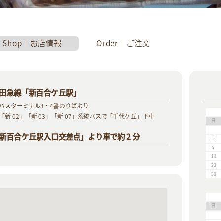
Shop｜お店情報
Order｜ご注文
田急線「新百合ケ丘駅」
バスターミナル3・4番のりばより
「新 02」「新 03」「新 07」系統バスで「千代ケ丘」下車
日
新百合ケ丘駅入口交差点」より車で約 2 分
2
9
16
23
30
日