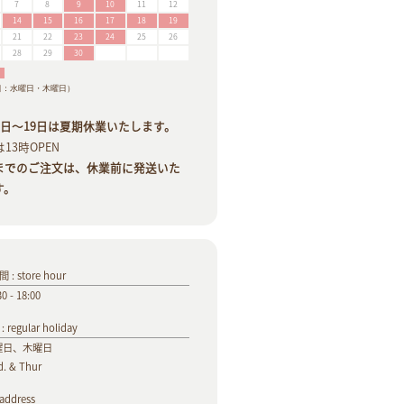
7
8
9
10
11
12
14
15
16
17
18
19
21
22
23
24
25
26
28
29
30
日：水曜日・木曜日）
14日〜19日は夏期休業いたします。
は13時OPEN
11までのご注文は、休業前に発送いた
す。
: store hour
30 - 18:00
 regular holiday
曜日、木曜日
. & Thur
ddress