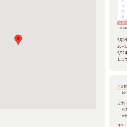
6
13
20
27
休業日
（定休
9月
20日
9/
しま
営業時間 
10:
定休日 :
水
Wed
住所：a